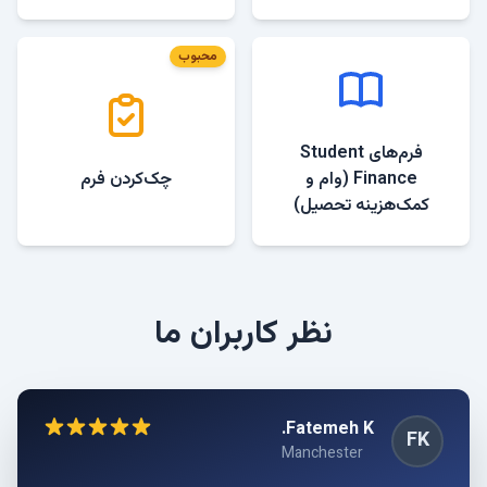
محبوب
فرم‌های Student
Finance (وام و
چک‌کردن فرم
کمک‌هزینه تحصیل)
نظر کاربران ما
Katarzyna W.
Fatemeh K.
Olena P.
Ahmed M.
Sofia R.
Jakub L.
David S.
Reza A.
Maria I.
AM
KW
OP
DS
RA
SR
FK
MI
JL
Leeds
Manchester
Birmingham
Glasgow
Newcastle
Sheffield
London
Liverpool
Bristol